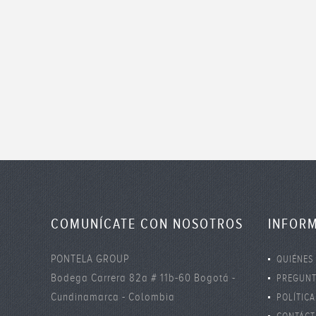
COMUNÍCATE CON NOSOTROS
INFOR
PONTELA GROUP
QUIÉNES
Bodega Carrera 82a # 11b-60 Bogotá -
PREGUNT
Cundinamarca - Colombia
POLÍTICA