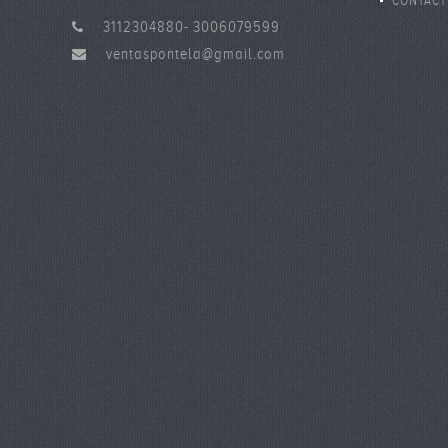
DE DATO
CONTÁCT
3112304880- 3006079599
ventaspontela@gmail.com