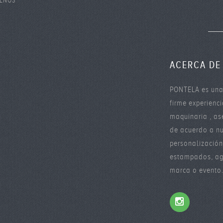
S PERSONALES
ENOS
ACERCA DE
PONTELA es una
firme experienc
maquinaria , as
de acuerdo a nu
personalizació
estampados, age
marca o evento