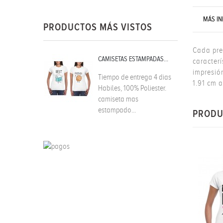
MÁS I
PRODUCTOS MÁS VISTOS
Cada pre
CAMISETAS ESTAMPADAS...
caracter
impresió
Tiempo de entrega 4 dias
1.91 cm 
Habiles, 100% Poliester.
camiseta mas
estampado...
PRODU