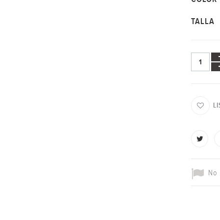
TALLA
L
No 