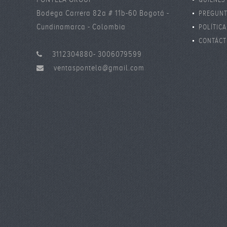
Bodega Carrera 82a # 11b-60 Bogotá -
PREGUNT
Cundinamarca - Colombia
POLÍTICA
DE DATO
CONTÁCT
3112304880- 3006079599
ventaspontela@gmail.com