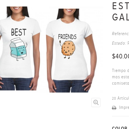
ES
GA
Referenc
Estado:
$40.0
Tiempo d
mas esta
camiseta
Artícu
20
Impr
COLOR