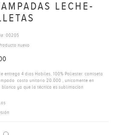
TAMPADAS LECHE-
LLETAS
ia:
00205
Producto nuevo
00
e entrega 4 dias Habiles, 100% Poliester. camiseta
mpado costo unitario 20.000 , unicamente en
 blanca ya que la técnica es sublimacion
los
esión