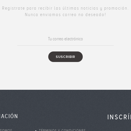
Registrate para recibir las últimas noticias y promoción.
Nunca enviamos correo no deseado!
MACIÓN
INSCR
 SOMOS
TÉRMINOS Y CONDICIONES