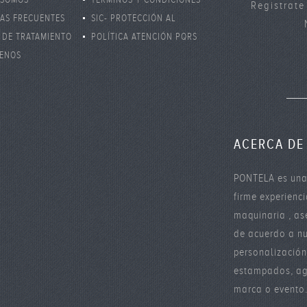
Registrate
AS FRECUENTES
SIC- PROTECCIÓN AL
 DE TRATAMIENTO
CONSUMIDOR
POLÍTICA ATENCIÓN PQRS
S PERSONALES
ENOS
ACERCA DE
PONTELA es una
firme experienc
maquinaria , as
de acuerdo a nu
personalizació
estampados, age
marca o evento