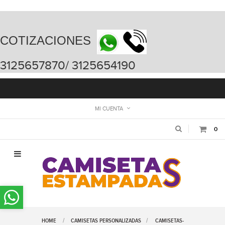
COTIZACIONES
3125657870/ 3125654190
MI CUENTA
0
Navegación
de
palanca
HOME
CAMISETAS PERSONALIZADAS
>
CAMISETAS-